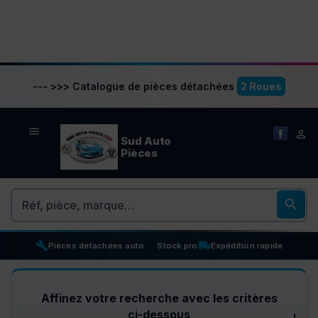
--- >>> Catalogue de pièces détachées
2 Roues


Sud Auto
Pièces
Rechercher

build
inventory_2
local_shipping
Pièces détachées auto
Stock pro
Expédition rapide
Affinez votre recherche avec les critères
ci-dessous