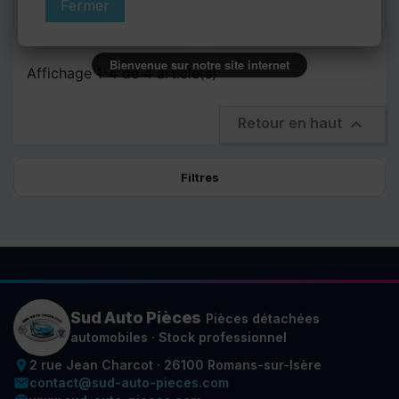
Fermer
stock
confirmer
Bienvenue sur notre site internet
Affichage 1-4 de 4 article(s)

Retour en haut
Filtres
Sud Auto Pièces
Pièces détachées
automobiles · Stock professionnel
place
2 rue Jean Charcot · 26100 Romans-sur-Isère
email
contact@sud-auto-pieces.com