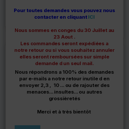
10 fixation de cache sous
10 vis de fixation de cache
moteur Citroen Peugeot
sous moteur Citroen
Pour toutes demandes vous pouvez nous
Peugeot
8,90 €
contacter en cliquant
ICI
13,90 €
Délais à confirmer
Envoi sous 24h
Nous sommes en conges du 30 Juillet au
ouvrable
23 Aout .
Les commandes seront expédiées a
notre retour ou si vous souhaitez annuler
PACK
elles seront remboursées sur simple
demande d un seul mail.
Nous répondrons a 100% des demandes
par e-mails a notre retour inutile d en
envoyer 2,3 , 10 ... ou de rajouter des
menaces... insultes... ou autres
2260201
7030.16+7030.18*10
grossièretés
Cache sous moteur
Lot vis avec Clips de
Citroen Nemo Peugeot
fixation cache sous
Merci et à très bientôt
Bipper
moteur...
69,00 €
17,00 €
Derniers articles en
Délais fournisseur à