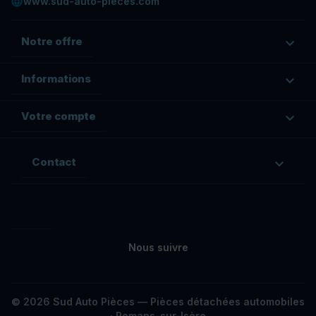
language
www.sud-auto-pieces.com
Notre offre

Informations

Votre compte

Contact

Facebook
Rss
Nous suivre
© 2026 Sud Auto Pièces — Pièces détachées automobiles
· Romans-sur-Isère