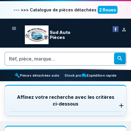
--- >>> Catalogue de pièces détachées
2 Roues


Sud Auto
Pièces
Rechercher

build
inventory_2
local_shipping
Pièces détachées auto
Stock pro
Expédition rapide
Affinez votre recherche avec les critères
ci-dessous