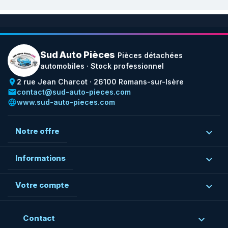
Sud Auto Pièces
Pièces détachées
automobiles · Stock professionnel
place
2 rue Jean Charcot · 26100 Romans-sur-Isère
email
contact@sud-auto-pieces.com
language
www.sud-auto-pieces.com
Notre offre

Informations

Votre compte

Contact
