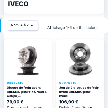
IVECO

Nom, A à Z
Affichage 1-6 de 6 article(s)
08537410
09975810
Disque de frein avant
Jeu de 2 disques de frein
BREMBO pour HYUNDAI S-
avant BREMBO pour
Coupé,...
Iveco...
79,00 €
106,90 €
Derniers articles en
Délais à confirmer