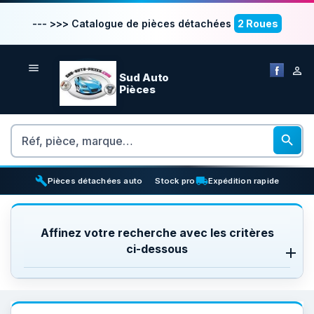
--- >>> Catalogue de pièces détachées
2 Roues


Sud Auto
Pièces
Rechercher

build
inventory_2
local_shipping
Pièces détachées auto
Stock pro
Expédition rapide
Affinez votre recherche avec les critères
ci-dessous