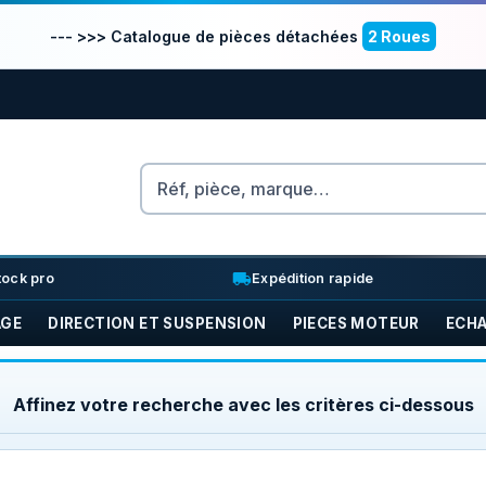
--- >>> Catalogue de pièces détachées
2 Roues
Rechercher
nventory_2
local_shipping
tock pro
Expédition rapide
AGE
DIRECTION ET SUSPENSION
PIECES MOTEUR
ECH
Affinez votre recherche avec les critères ci-dessous