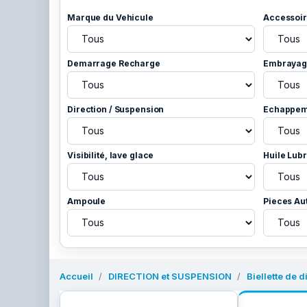
Marque du Vehicule
Accessoir
Demarrage Recharge
Embrayage
Direction / Suspension
Echappem
Visibilité, lave glace
Huile Lubr
Ampoule
Pieces Au
Accueil
DIRECTION et SUSPENSION
Biellette de d