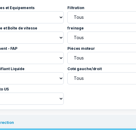
es et Equipements
Filtration
 et Boîte de vitesse
freinage
ent - FAP
Pièces moteur
ifiant Liquide
Coté gauche/droit
to US
irection