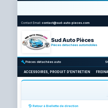
Contact
Email:
contact@sud-auto-pieces.com
Sud Auto Pièces
Pièces détachées automobiles
build
i
Pièces détachées auto
S
ACCESSOIRES, PRODUIT D'ENTRETIEN
FREIN
Retour à Biellette de direction