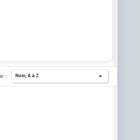

Nom, A à Z
ar :