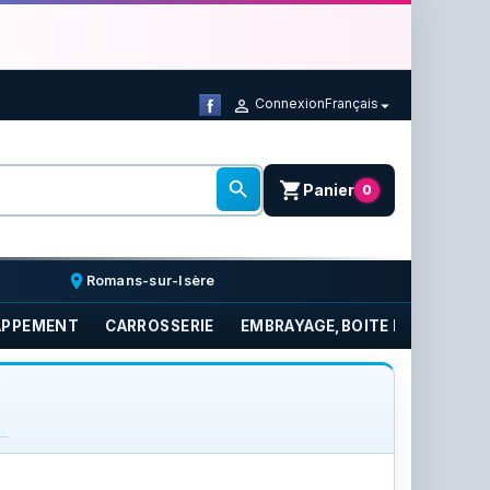
Connexion
Français



shopping_cart
Panier
0
place
Romans-sur-Isère
APPEMENT
CARROSSERIE
EMBRAYAGE,BOITE DE VITESSE