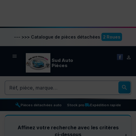
--- >>> Catalogue de pièces détachées
2 Roues


Sud Auto
Pièces
Rechercher

build
inventory_2
local_shipping
Pièces détachées auto
Stock pro
Expédition rapide
Affinez votre recherche avec les critères
ci-dessous