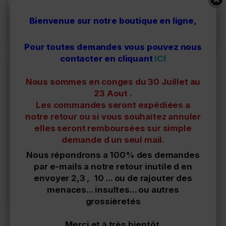
Lot de pare boue droit et
Pare boue avant droit
gauche pour Peugeot 308
Peugeot 308
Bienvenue sur notre boutique en ligne,
49,90 €
27,00 €
Délais à confirmer
Délais à confirmer
Pour toutes demandes vous pouvez nous
contacter en cliquant
ICI
Nous sommes en conges du 30 Juillet au
23 Aout .
Les commandes seront expédiées a
notre retour ou si vous souhaitez annuler
elles seront remboursées sur simple
demande d un seul mail.
7651102
Nous répondrons a 100% des demandes
Pare boue avant gauche
par e-mails a notre retour inutile d en
Peugeot 308
envoyer 2,3 , 10 ... ou de rajouter des
27,00 €
menaces... insultes... ou autres
Délais à confirmer
grossièretés
Merci et à très bientôt