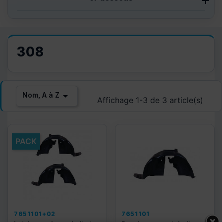
308

Nom, A à Z
Affichage 1-3 de 3 article(s)
PACK
7651101+02
7651101