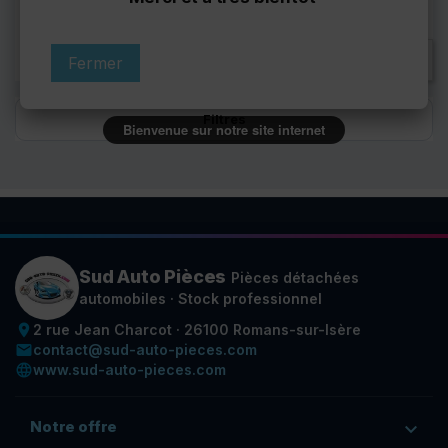
Affichage 1-3 de 3 article(s)

Retour en haut
Fermer
Filtres
Bienvenue sur notre site internet
Sud Auto Pièces
Pièces détachées
automobiles · Stock professionnel
place
2 rue Jean Charcot · 26100 Romans-sur-Isère
email
contact@sud-auto-pieces.com
language
www.sud-auto-pieces.com
Notre offre
