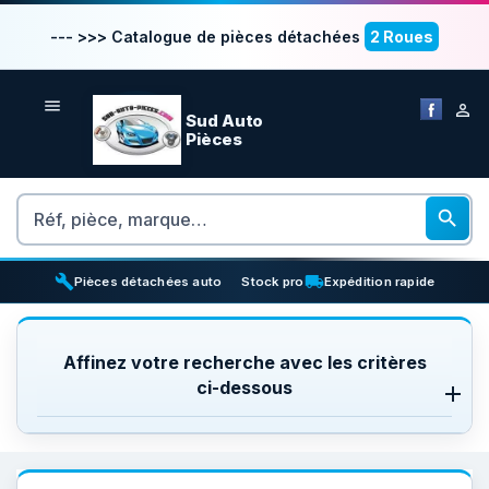
--- >>> Catalogue de pièces détachées
2 Roues


Sud Auto
Pièces
Rechercher

build
inventory_2
local_shipping
Pièces détachées auto
Stock pro
Expédition rapide
Affinez votre recherche avec les critères
ci-dessous