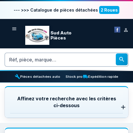
--- >>> Catalogue de pièces détachées
2 Roues


Sud Auto
Pièces
Rechercher

build
inventory_2
local_shipping
Pièces détachées auto
Stock pro
Expédition rapide
Affinez votre recherche avec les critères
ci-dessous