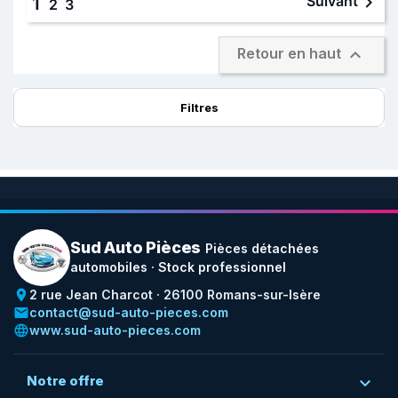

Suivant
1
2
3

Retour en haut
Filtres
Sud Auto Pièces
Pièces détachées
automobiles · Stock professionnel
place
2 rue Jean Charcot · 26100 Romans-sur-Isère
email
contact@sud-auto-pieces.com
language
www.sud-auto-pieces.com
Notre offre
