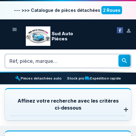
--- >>> Catalogue de pièces détachées
2 Roues


Sud Auto
Pièces
Rechercher

build
inventory_2
local_shipping
Pièces détachées auto
Stock pro
Expédition rapide
Affinez votre recherche avec les critères
ci-dessous