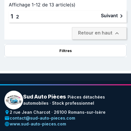
Affichage 1-12 de 13 article(s)

Suivant
1
2

Retour en haut
Filtres
Sud Auto Pièces
Pièces détachées
automobiles · Stock professionnel
place
2 rue Jean Charcot · 26100 Romans-sur-Isère
email
contact@sud-auto-pieces.com
language
www.sud-auto-pieces.com