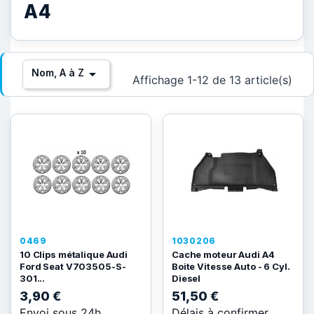
A4

Nom, A à Z
Affichage 1-12 de 13 article(s)
0469
1030206
10 Clips métalique Audi
Cache moteur Audi A4
Ford Seat V703505-S-
Boite Vitesse Auto - 6 Cyl.
301...
Diesel
3,90 €
51,50 €
Envoi sous 24h
Délais à confirmer