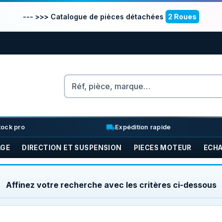
--- >>> Catalogue de pièces détachées
2 Roues
Rechercher
nventory_2
local_shipping
tock pro
Expédition rapide
AGE
DIRECTION ET SUSPENSION
PIECES MOTEUR
ECH
Affinez votre recherche avec les critères ci-dessous