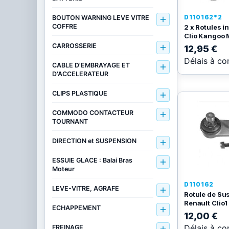
D110162*2
BOUTON WARNING LEVE VITRE

COFFRE
2 x Rotules i
Clio Kangoo 
CARROSSERIE

12,95 €
Délais à co
CABLE D'EMBRAYAGE ET

D'ACCELERATEUR
CLIPS PLASTIQUE

COMMODO CONTACTEUR

TOURNANT
DIRECTION et SUSPENSION

ESSUIE GLACE : Balai Bras

Moteur
D110162
LEVE-VITRE, AGRAFE

Rotule de Su
Renault Clio1
ECHAPPEMENT

12,00 €
Délais à co
FREINAGE