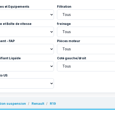
es et Equipements
Filtration
 et Boîte de vitesse
freinage
ent - FAP
Pièces moteur
ifiant Liquide
Coté gauche/droit
to US
tion suspension
Renault
R19