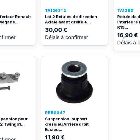
TA1263*2
TA1263
nferieur Renault
Lot 2 Rotules de direction
Rotule de d
Megane...
Axiale avant droite +...
Interieure
R19...
30,00 €
16,90 €
nfirmer
Délais à confirmer
Délais à 
REBS047
spension pour
Suspension, support
 2 Twingo1...
d'essieu Arrière droit
Essieu...
11,90 €
nfirmer