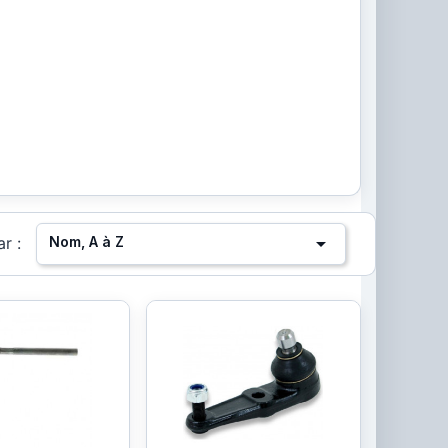

Nom, A à Z
ar :