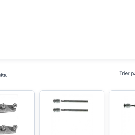
Trier p
its.