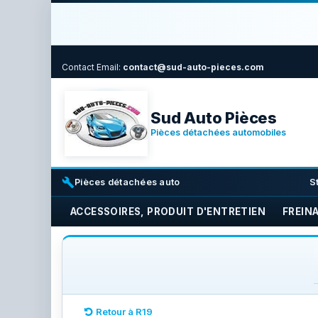
Contact
Email:
contact@sud-auto-pieces.com
Sud Auto Pièces
Pièces détachées automobiles
build
i
Pièces détachées auto
S
ACCESSOIRES, PRODUIT D'ENTRETIEN
FREIN
Retour à R19