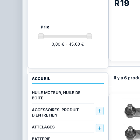
R19
Ajustez vos critères
(6 produits)
Prix
0,00 € - 45,00 €
Il y a 6 produ
ACCUEIL
HUILE MOTEUR, HUILE DE
BOITE
ACCESSOIRES, PRODUIT

D'ENTRETIEN
ATTELAGES

BATTERIE