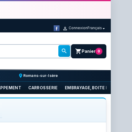
Connexion
Français



shopping_cart
Panier
0
place
Romans-sur-Isère
APPEMENT
CARROSSERIE
EMBRAYAGE,BOITE DE VITESSE