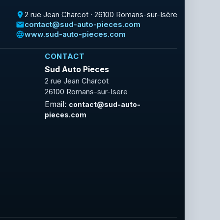
2 rue Jean Charcot · 26100 Romans-sur-Isère
place
contact@sud-auto-pieces.com
email
www.sud-auto-pieces.com
language
CONTACT
Sud Auto Pieces
2 rue Jean Charcot
26100 Romans-sur-Isere
Email:
contact@sud-auto-
pieces.com
Facebook
Rss