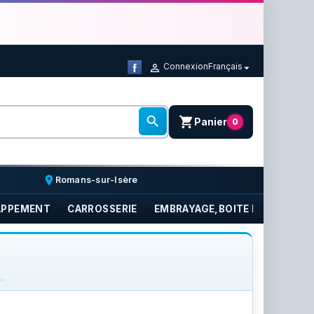
Connexion
Français



shopping_cart
Panier
0
place
Romans-sur-Isère
APPEMENT
CARROSSERIE
EMBRAYAGE,BOITE DE VITESSE