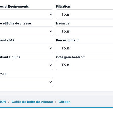
es et Equipements
Filtration
 et Boîte de vitesse
freinage
ent - FAP
Pièces moteur
ifiant Liquide
Coté gauche/droit
to US
ION
Cable de boite de vitesse
Citroen