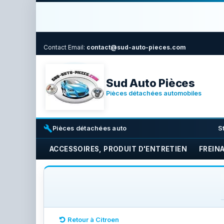
Contact
Email:
contact@sud-auto-pieces.com
Sud Auto Pièces
Pièces détachées automobiles
build
i
Pièces détachées auto
S
ACCESSOIRES, PRODUIT D'ENTRETIEN
FREIN
Retour à Citroen