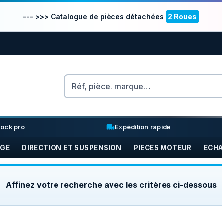
--- >>> Catalogue de pièces détachées
2 Roues
Rechercher
nventory_2
local_shipping
tock pro
Expédition rapide
AGE
DIRECTION ET SUSPENSION
PIECES MOTEUR
ECH
Affinez votre recherche avec les critères ci-dessous