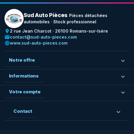
Sud Auto Pièces
Pièces détachées
automobiles · Stock professionnel
place
2 rue Jean Charcot · 26100 Romans-sur-Isère
email
contact@sud-auto-pieces.com
language
www.sud-auto-pieces.com
Notre offre

Informations

Votre compte

Contact
