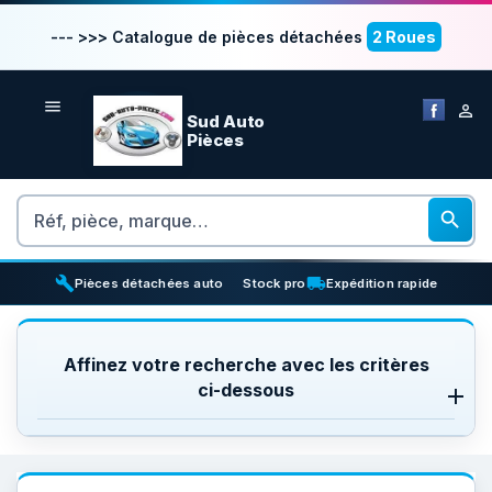
--- >>> Catalogue de pièces détachées
2 Roues


Sud Auto
Pièces
Rechercher

build
inventory_2
local_shipping
Pièces détachées auto
Stock pro
Expédition rapide
Affinez votre recherche avec les critères
ci-dessous