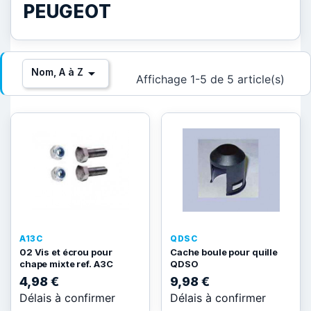
PEUGEOT

Nom, A à Z
Affichage 1-5 de 5 article(s)
A13C
QDSC
02 Vis et écrou pour
Cache boule pour quille
chape mixte ref. A3C
QDSO
4,98 €
9,98 €
Délais à confirmer
Délais à confirmer