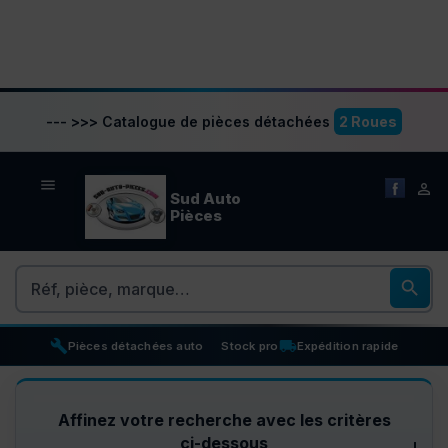
--- >>> Catalogue de pièces détachées
2 Roues


Sud Auto
Pièces
Rechercher

build
inventory_2
local_shipping
Pièces détachées auto
Stock pro
Expédition rapide
Affinez votre recherche avec les critères
ci-dessous