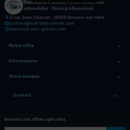
Sud Auto Pièces
Pièces détachées
automobiles · Stock professionnel
place
2 rue Jean Charcot · 26100 Romans-sur-Isère
email
contact@sud-auto-pieces.com
language
www.sud-auto-pieces.com
Notre offre

Informations

Votre compte

Contact

Recevez nos offres spéciales