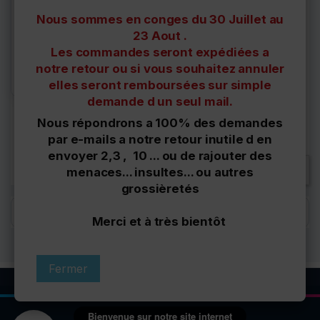
Cache, protection sous
moteur Vw Golf 7 à partir
Nous sommes en conges du 30 Juillet au
de...
23 Aout .
44,00 €
Les commandes seront expédiées a
Derniers articles en
notre retour ou si vous souhaitez annuler
stock
elles seront remboursées sur simple
demande d un seul mail.
Nous répondrons a 100% des demandes
Affichage 1-1 de 1 article(s)
par e-mails a notre retour inutile d en
envoyer 2,3 , 10 ... ou de rajouter des

Retour en haut
menaces... insultes... ou autres
grossièretés
Filtres
Merci et à très bientôt
Fermer
Bienvenue sur notre site internet