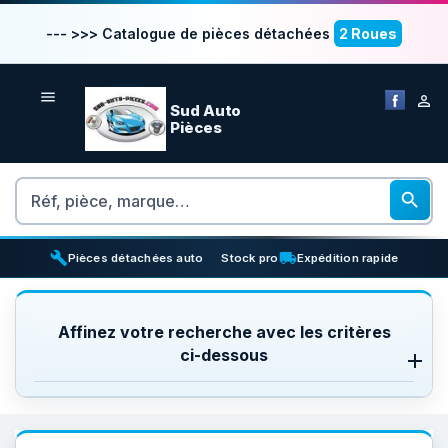
--- >>> Catalogue de pièces détachées
2 Roues


Sud Auto
Pièces
Rechercher

build
inventory_2
local_shipping
Pièces détachées auto
Stock pro
Expédition rapide
Affinez votre recherche avec les critères
ci-dessous