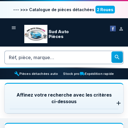
--- >>> Catalogue de pièces détachées
2 Roues


Sud Auto
Pièces
Rechercher

build
inventory_2
local_shipping
Pièces détachées auto
Stock pro
Expédition rapide
Affinez votre recherche avec les critères
ci-dessous