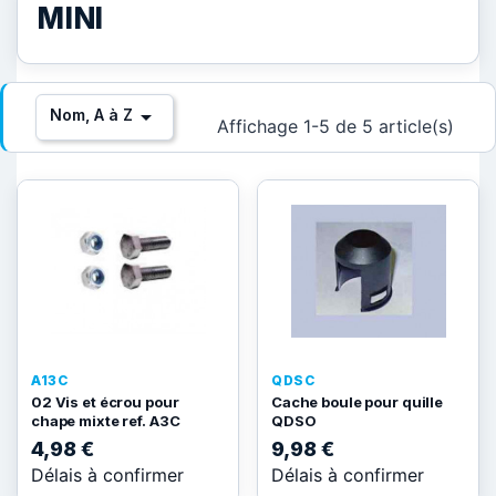
MINI

Nom, A à Z
Affichage 1-5 de 5 article(s)
A13C
QDSC
02 Vis et écrou pour
Cache boule pour quille
chape mixte ref. A3C
QDSO
4,98 €
9,98 €
Délais à confirmer
Délais à confirmer