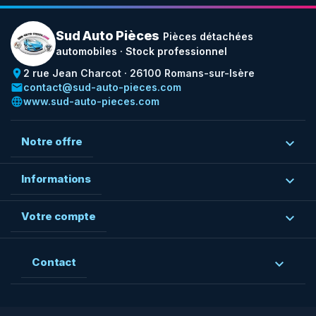
Sud Auto Pièces
Pièces détachées
automobiles · Stock professionnel
place
2 rue Jean Charcot · 26100 Romans-sur-Isère
email
contact@sud-auto-pieces.com
language
www.sud-auto-pieces.com
Notre offre

Informations

Votre compte

Contact
