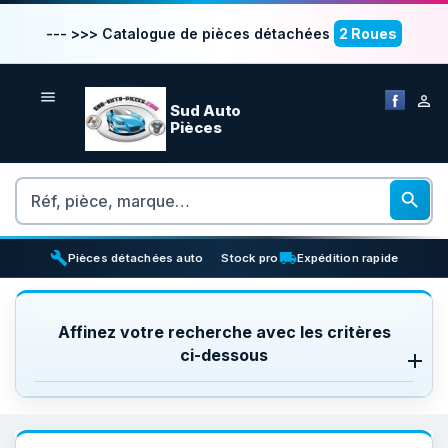
--- >>> Catalogue de pièces détachées
2 Roues


Sud Auto
Pièces
Rechercher

build
inventory_2
local_shipping
Pièces détachées auto
Stock pro
Expédition rapide
Affinez votre recherche avec les critères
ci-dessous