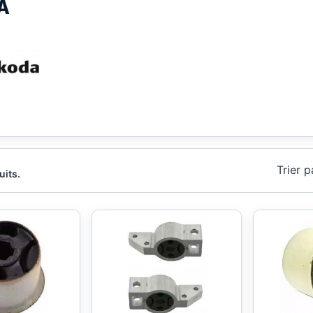
A
Trier p
uits.