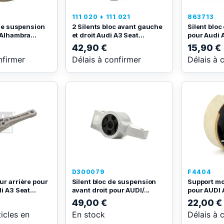
111 020 + 111 021
863713
 de suspension
2 Silents bloc avant gauche
Silent blo
Alhambra...
et droit Audi A3 Seat...
pour Audi A
42,90 €
15,90 €
nfirmer
Délais à confirmer
Délais à 
D300079
F4404
ur arrière pour
Silent bloc de suspension
Support mo
i A3 Seat...
avant droit pour AUDI/...
pour AUDI 
49,00 €
22,00 €
ticles en
En stock
Délais à 