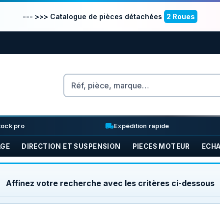
--- >>> Catalogue de pièces détachées
2 Roues
Rechercher
nventory_2
local_shipping
tock pro
Expédition rapide
AGE
DIRECTION ET SUSPENSION
PIECES MOTEUR
ECH
Affinez votre recherche avec les critères ci-dessous