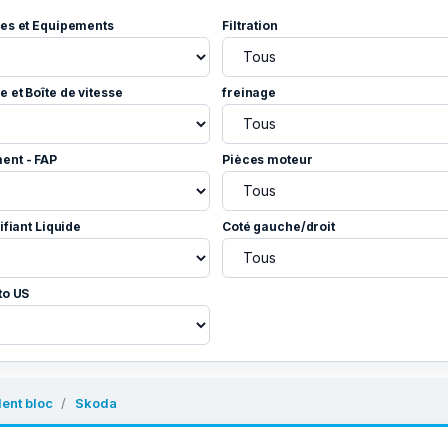
es et Equipements
Filtration
 et Boîte de vitesse
freinage
ent - FAP
Pièces moteur
ifiant Liquide
Coté gauche/droit
to US
lent bloc
Skoda