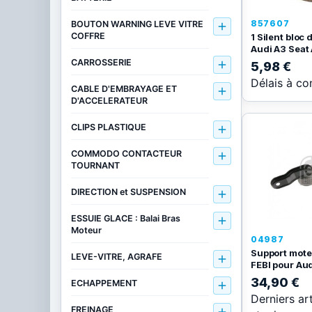
857607
BOUTON WARNING LEVE VITRE

COFFRE
1 Silent bloc
Audi A3 Seat 
CARROSSERIE

5,98 €
Délais à co
CABLE D'EMBRAYAGE ET

D'ACCELERATEUR
CLIPS PLASTIQUE

COMMODO CONTACTEUR

TOURNANT
DIRECTION et SUSPENSION

ESSUIE GLACE : Balai Bras

Moteur
04987
Support mote
LEVE-VITRE, AGRAFE

FEBI pour Aud
34,90 €
ECHAPPEMENT

Derniers ar
FREINAGE