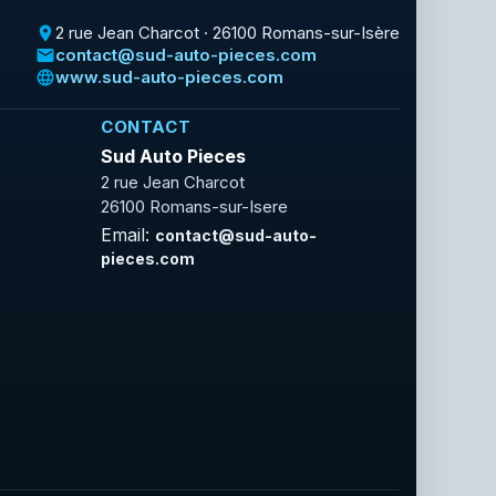
2 rue Jean Charcot · 26100 Romans-sur-Isère
place
contact@sud-auto-pieces.com
email
www.sud-auto-pieces.com
language
CONTACT
Sud Auto Pieces
2 rue Jean Charcot
26100 Romans-sur-Isere
Email:
contact@sud-auto-
pieces.com
Facebook
Rss