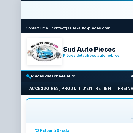
Contact
Email:
contact@sud-auto-pieces.com
Sud Auto Pièces
Pièces détachées automobiles
build
i
Pièces détachées auto
S
ACCESSOIRES, PRODUIT D'ENTRETIEN
FREIN
Retour à Skoda