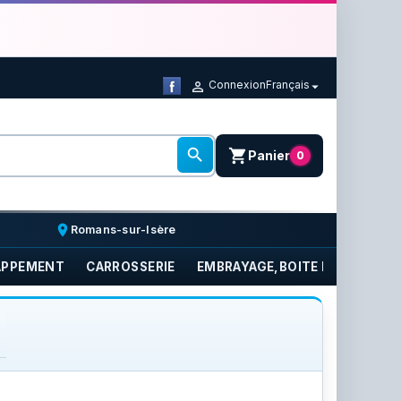
Connexion
Français



shopping_cart
Panier
0
place
Romans-sur-Isère
APPEMENT
CARROSSERIE
EMBRAYAGE,BOITE DE VITESSE