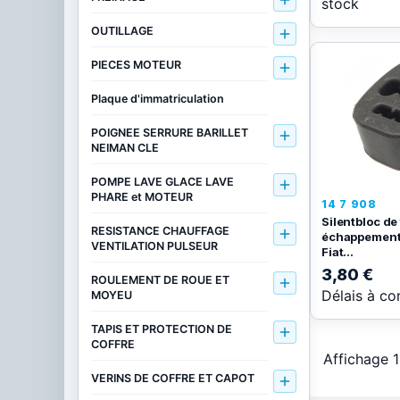

stock
OUTILLAGE

PIECES MOTEUR

Plaque d'immatriculation
POIGNEE SERRURE BARILLET

NEIMAN CLE
POMPE LAVE GLACE LAVE

PHARE et MOTEUR
14 7 908
Silentbloc de 
RESISTANCE CHAUFFAGE

échappement
VENTILATION PULSEUR
Fiat...
3,80 €
ROULEMENT DE ROUE ET

Délais à co
MOYEU
TAPIS ET PROTECTION DE

COFFRE
Affichage 1-
VERINS DE COFFRE ET CAPOT
