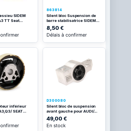
863814
c essieu SIDEM
Silent bloc Suspension de
3 TT Seat...
barre stabilisatrice SIDEM...
8,50 €
confirmer
Délais à confirmer
D300080
teur inférieur
Silent bloc de suspension
A3,Q3/ SEAT...
avant gauche pour AUDI/...
49,00 €
confirmer
En stock