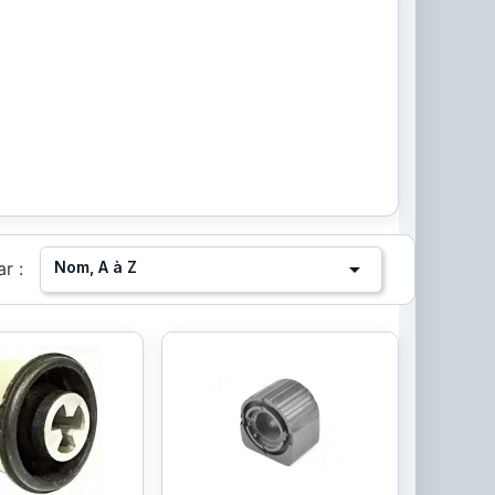

Nom, A à Z
ar :