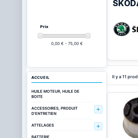
SKOD
Ajustez vos critères
(10 produits)
Prix
0,00 € - 75,00 €
Il y a 11 prod
ACCUEIL
HUILE MOTEUR, HUILE DE
BOITE
ACCESSOIRES, PRODUIT

D'ENTRETIEN
ATTELAGES

BATTERIE