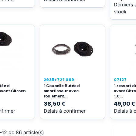
Derniers 
stock
2935+721 069
07127
tée d
1 Coupelle Butée d
1 ressort 
Avant Citroen
amortisseur avec
avant Citr
roulement...
1.6...
38,50 €
49,00 €
nfirmer
Délais à confirmer
Délais à 
-12 de 86 article(s)