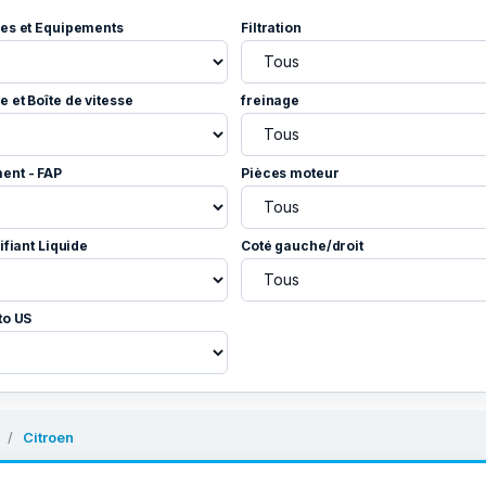
es et Equipements
Filtration
 et Boîte de vitesse
freinage
ent - FAP
Pièces moteur
ifiant Liquide
Coté gauche/droit
to US
Citroen