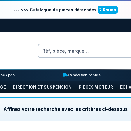
--- >>> Catalogue de pièces détachées
2 Roues
Rechercher
nventory_2
local_shipping
tock pro
Expédition rapide
AGE
DIRECTION ET SUSPENSION
PIECES MOTEUR
ECH
Affinez votre recherche avec les critères ci-dessous