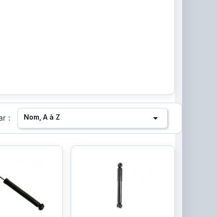

Nom, A à Z
ar :