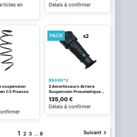
articles en
Délais à confirmer
PACK
89000*2
de suspension
2 Amortisseurs Arriere
oen C3 Picasso
Suspension Pneumatique...
135,00 €
Délais à confirmer
confirmer

Suivant
1
2
3
…
8