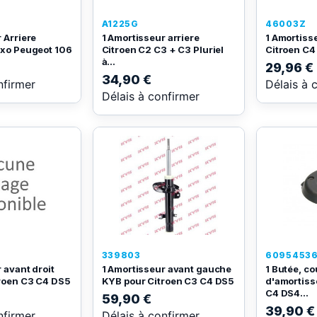
A1225G
46003Z
 Arriere
1 Amortisseur arriere
1 Amortisse
axo Peugeot 106
Citroen C2 C3 + C3 Pluriel
Citroen C4
à...
29,96 €
34,90 €
nfirmer
Délais à 
Délais à confirmer
339803
60954536
 avant droit
1 Amortisseur avant gauche
1 Butée, co
roen C3 C4 DS5
KYB pour Citroen C3 C4 DS5
d'amortiss
C4 DS4...
59,90 €
39,90 €
nfirmer
Délais à confirmer