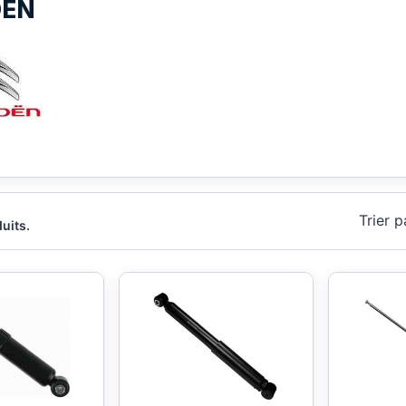
OEN
Trier p
duits.