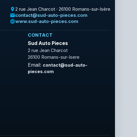
2 rue Jean Charcot · 26100 Romans-sur-Isère
place
contact@sud-auto-pieces.com
email
www.sud-auto-pieces.com
language
CONTACT
Sud Auto Pieces
2 rue Jean Charcot
26100 Romans-sur-Isere
Email:
contact@sud-auto-
pieces.com
Facebook
Rss