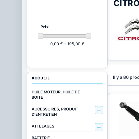
CITR
Ajustez vos critères
(85 produits)
Prix
0,00 € - 195,00 €
Il y a 86 pro
ACCUEIL
HUILE MOTEUR, HUILE DE
BOITE
ACCESSOIRES, PRODUIT

D'ENTRETIEN
ATTELAGES

BATTERIE