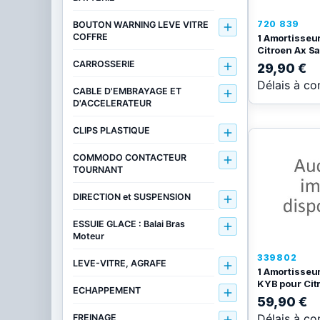
720 839
BOUTON WARNING LEVE VITRE

COFFRE
1 Amortisseur
Citroen Ax S
CARROSSERIE

29,90 €
Délais à co
CABLE D'EMBRAYAGE ET

D'ACCELERATEUR
CLIPS PLASTIQUE

COMMODO CONTACTEUR

TOURNANT
DIRECTION et SUSPENSION

ESSUIE GLACE : Balai Bras

Moteur
339802
LEVE-VITRE, AGRAFE

1 Amortisseur
KYB pour Cit
ECHAPPEMENT

59,90 €
Délais à co
FREINAGE