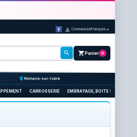
Connexion
Français



shopping_cart
Panier
0
place
Romans-sur-Isère
APPEMENT
CARROSSERIE
EMBRAYAGE,BOITE DE VITESSE