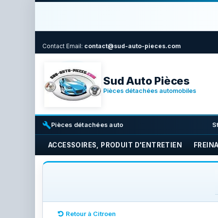
Contact
Email:
contact@sud-auto-pieces.com
Sud Auto Pièces
Pièces détachées automobiles
build
i
Pièces détachées auto
S
ACCESSOIRES, PRODUIT D'ENTRETIEN
FREIN
Retour à Citroen