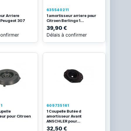
635540211
ur Arriere
1 amortisseur arriere pour
 Peugeot 307
Citroen Berlingo 1...
39,90 €
confirmer
Délais à confirmer
1
609735161
upelle
1 Coupelle Butée d
eur pour Citroen
amortisseur Avant
ANSCHLER pour...
32,50 €