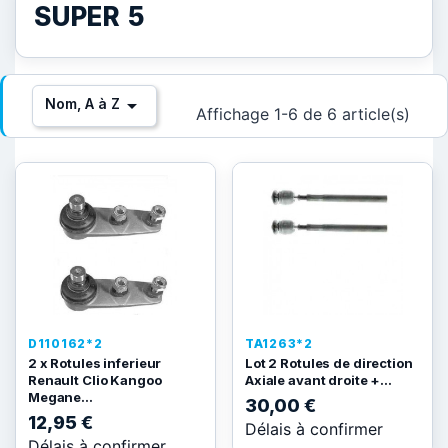
SUPER 5

Nom, A à Z
Affichage 1-6 de 6 article(s)
D110162*2
TA1263*2
2 x Rotules inferieur
Lot 2 Rotules de direction
Renault Clio Kangoo
Axiale avant droite +...
Megane...
30,00 €
12,95 €
Délais à confirmer
Délais à confirmer