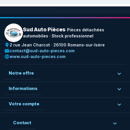
Sud Auto Pièces
Pièces détachées
automobiles · Stock professionnel
place
2 rue Jean Charcot · 26100 Romans-sur-Isère
email
contact@sud-auto-pieces.com
language
www.sud-auto-pieces.com
Notre offre

Informations

Votre compte

Contact
