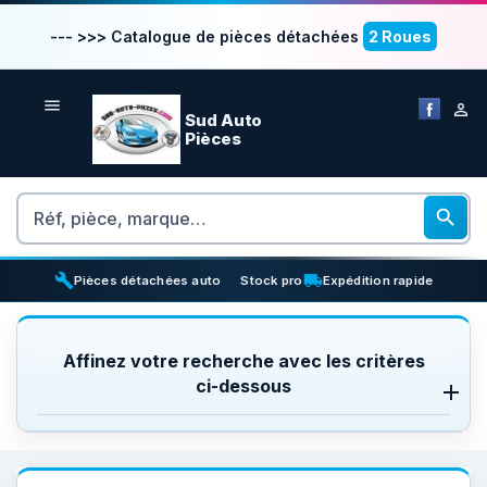
--- >>> Catalogue de pièces détachées
2 Roues


Sud Auto
Pièces
Rechercher

build
inventory_2
local_shipping
Pièces détachées auto
Stock pro
Expédition rapide
Affinez votre recherche avec les critères
ci-dessous