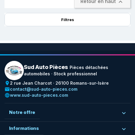

Retour en haut
Filtres
Sud Auto Pièces
Pièces détachées
automobiles · Stock professionnel
place
2 rue Jean Charcot · 26100 Romans-sur-Isère
email
contact@sud-auto-pieces.com
language
www.sud-auto-pieces.com
Notre offre

Informations
