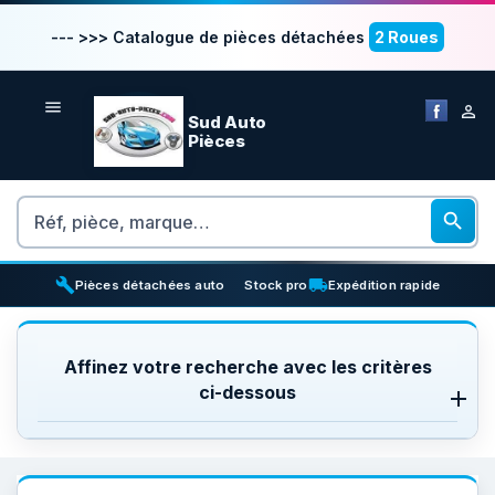
--- >>> Catalogue de pièces détachées
2 Roues


Sud Auto
Pièces
Rechercher

build
inventory_2
local_shipping
Pièces détachées auto
Stock pro
Expédition rapide
Affinez votre recherche avec les critères
ci-dessous