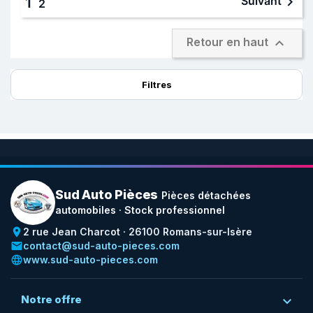

Suivant
1
2

Retour en haut
Filtres
Sud Auto Pièces
Pièces détachées
automobiles · Stock professionnel
place
2 rue Jean Charcot · 26100 Romans-sur-Isère
email
contact@sud-auto-pieces.com
language
www.sud-auto-pieces.com
Notre offre
