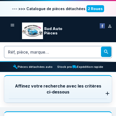
--- >>> Catalogue de pièces détachées
2 Roues


Sud Auto
Pièces
Rechercher

build
inventory_2
local_shipping
Pièces détachées auto
Stock pro
Expédition rapide
Affinez votre recherche avec les critères
ci-dessous