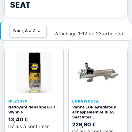
SEAT

Nom, A à Z
Affichage 1-12 de 23 article(s)
WL23379
EGRVW029A
Nettoyant de vanne EGR
Vanne EGR a/radiateur
Wynn's
echappement Audi A3
Seat Altea...
13,40 €
229,90 €
Délais à confirmer
Délais à confirmer