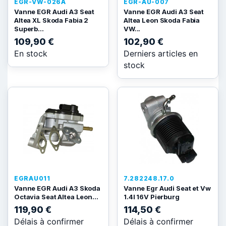
EGR-VW-026A
EGR-AU-007
Vanne EGR Audi A3 Seat
Vanne EGR Audi A3 Seat
Altea XL Skoda Fabia 2
Altea Leon Skoda Fabia
Superb...
VW...
109,90 €
102,90 €
En stock
Derniers articles en
stock
EGRAU011
7.282248.17.0
Vanne EGR Audi A3 Skoda
Vanne Egr Audi Seat et Vw
Octavia Seat Altea Leon...
1.4l 16V Pierburg
119,90 €
114,50 €
Délais à confirmer
Délais à confirmer