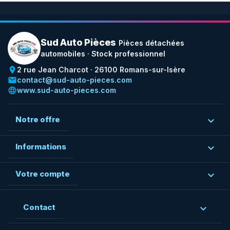
Sud Auto Pièces
Pièces détachées
automobiles · Stock professionnel
place
2 rue Jean Charcot · 26100 Romans-sur-Isère
email
contact@sud-auto-pieces.com
language
www.sud-auto-pieces.com
Notre offre

Informations

Votre compte

Contact
