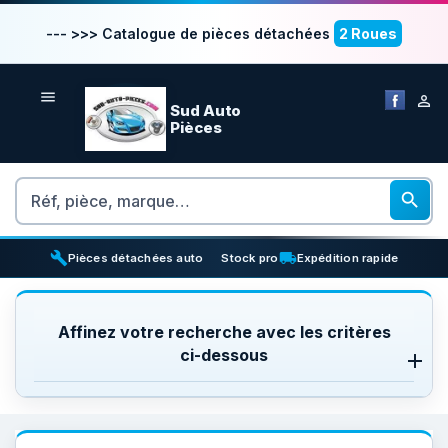
--- >>> Catalogue de pièces détachées
2 Roues


Sud Auto
Pièces
Rechercher

build
inventory_2
local_shipping
Pièces détachées auto
Stock pro
Expédition rapide
Affinez votre recherche avec les critères
ci-dessous