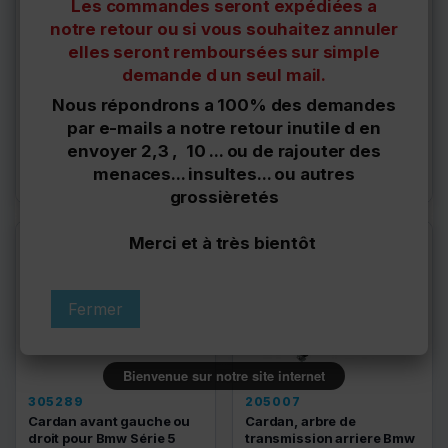
Les commandes seront expédiées a
notre retour ou si vous souhaitez annuler
elles seront remboursées sur simple
demande d un seul mail.
BM-8-202
BM-8-102
Nous répondrons a 100% des demandes
Cardan avant droit Bmw
Cardan avant gauche
par e-mails a notre retour inutile d en
X5 E53
Bmw X5 E53
envoyer 2,3 , 10 ... ou de rajouter des
119,90 €
119,90 €
menaces... insultes... ou autres
Délais à confirmer
Délais à confirmer
grossièretés
Merci et à très bientôt
Fermer
Bienvenue sur notre site internet
305289
205007
Cardan avant gauche ou
Cardan, arbre de
droit pour Bmw Série 5
transmission arriere Bmw