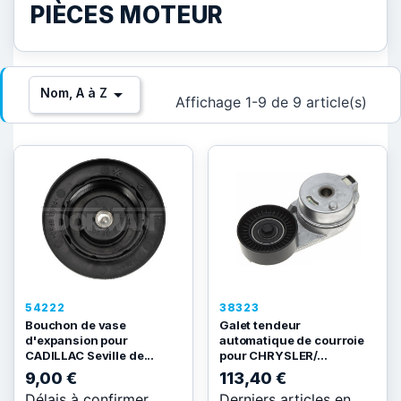
PIÈCES MOTEUR

Nom, A à Z
Affichage 1-9 de 9 article(s)
54222
38323
Bouchon de vase
Galet tendeur
d'expansion pour
automatique de courroie
CADILLAC Seville de...
pour CHRYSLER/...
9,00 €
113,40 €
Délais à confirmer
Derniers articles en