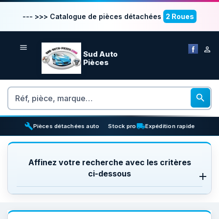
--- >>> Catalogue de pièces détachées
2 Roues


Sud Auto
Pièces
Rechercher

build
inventory_2
local_shipping
Pièces détachées auto
Stock pro
Expédition rapide
Affinez votre recherche avec les critères
ci-dessous