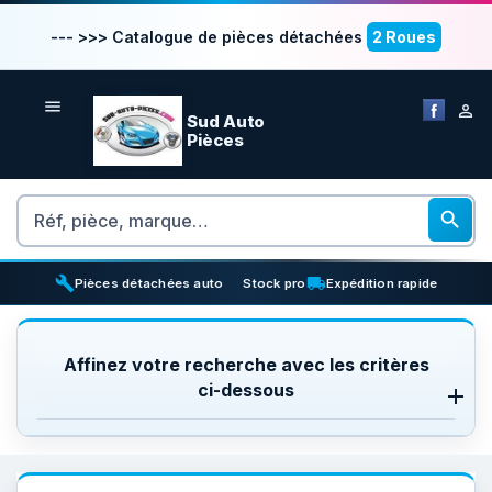
--- >>> Catalogue de pièces détachées
2 Roues


Sud Auto
Pièces
Rechercher

build
inventory_2
local_shipping
Pièces détachées auto
Stock pro
Expédition rapide
Affinez votre recherche avec les critères
ci-dessous