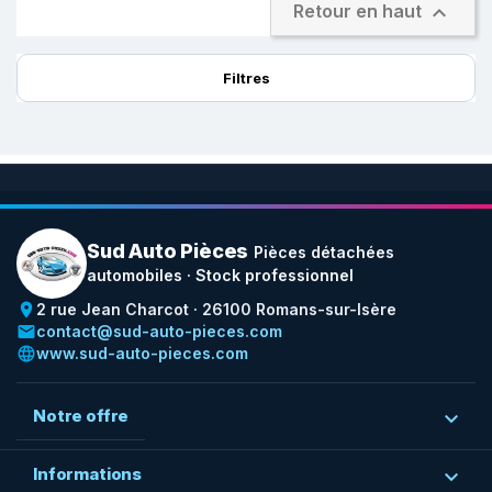

Retour en haut
Filtres
Sud Auto Pièces
Pièces détachées
automobiles · Stock professionnel
place
2 rue Jean Charcot · 26100 Romans-sur-Isère
email
contact@sud-auto-pieces.com
language
www.sud-auto-pieces.com
Notre offre

Informations
