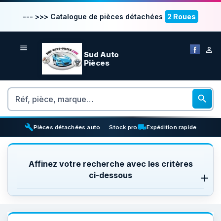
--- >>> Catalogue de pièces détachées
2 Roues


Sud Auto
Pièces
Rechercher

build
inventory_2
local_shipping
Pièces détachées auto
Stock pro
Expédition rapide
Affinez votre recherche avec les critères
ci-dessous