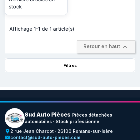
stock
Affichage 1-1 de 1 article(s)

Retour en haut
Filtres
Sud Auto Pièces
Pièces détachées
automobiles · Stock professionnel
place
2 rue Jean Charcot · 26100 Romans-sur-Isère
email
contact@sud-auto-pieces.com